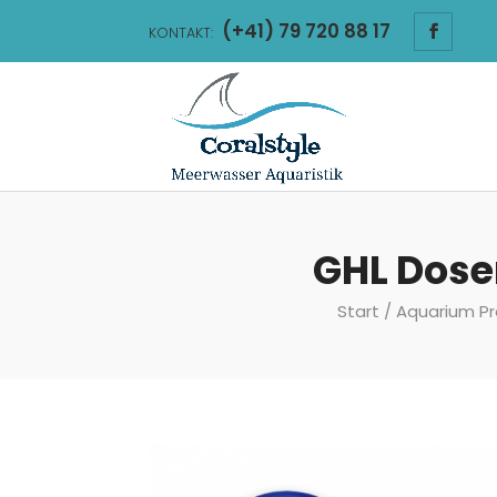
(+41) 79 720 88 17
KONTAKT:
GHL Dose
Start
/
Aquarium P