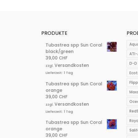
PRODUKTE
PRO
Aqu
Tubastrea spp Sun Coral
black/green
ATI-
39,00
CHF
D-D 
Versandkosten
zzgl.
Ecot
Lieferzeit:
1 Tag
Flip
Tubastrea spp Sun Coral
orange
Max
39,00
CHF
Ocea
Versandkosten
zzgl.
Red
Lieferzeit:
1 Tag
Roya
Tubastrea spp Sun Coral
orange
Salif
39,00
CHF