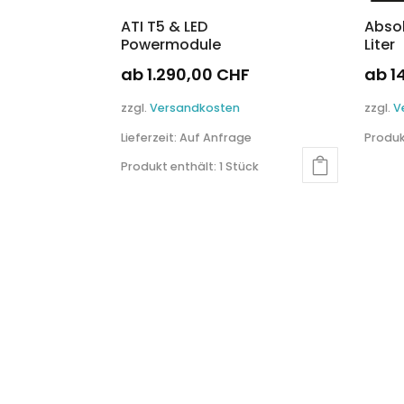
ATI T5 & LED
Absol
Powermodule
Liter
ab
1.290,00
CHF
ab
1
Dieses
Diese
zzgl.
Versandkosten
zzgl.
V
Produkt
Produ
Lieferzeit:
Auf Anfrage
Produk
weist
weist
mehrere
mehre
Produkt enthält: 1
Stück
Varianten
Varia
auf.
auf.
Die
Die
Optionen
Optio
können
könn
auf
auf
der
der
Produktseite
Produ
gewählt
gewäh
werden
werd