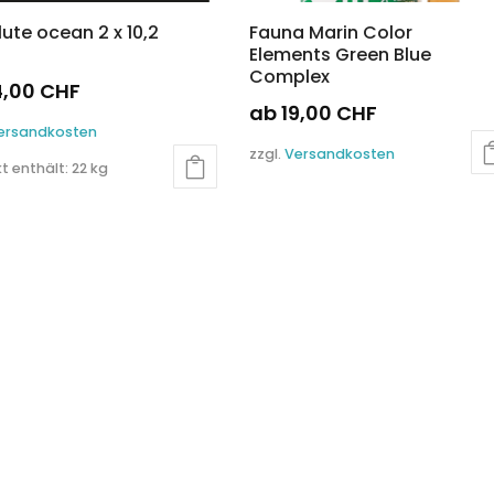
ute ocean 2 x 10,2
Fauna Marin Color
Elements Green Blue
Complex
4,00
CHF
ab
19,00
CHF
s
ersandkosten
Dieses
kt
zzgl.
Versandkosten
Produkt
t enthält: 22
kg
weist
re
mehrere
nten
Varianten
auf.
Die
nen
Optionen
en
können
auf
der
ktseite
Produktseite
lt
gewählt
en
werden