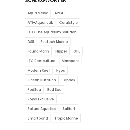
SCHLAGWÖRTER
Aqua Medic
ARKA
ATI-Aquaristik
Coralstyle
D-D The Aquarium Solution
DSR
Ecotech Marine
Fauna Marin
Flipper
GHL
ITC Reefculture
Maxspect
Modern Reef
Nyos
Ocean Nutrition
Orphek
RedSea
Red Sea
Royal Exclusive
Sakura Aquatics
Salifert
Smartpond
Tropic Marine