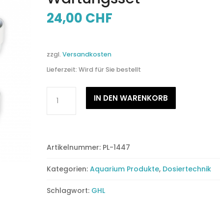
24,00
CHF
zzgl.
Versandkosten
Lieferzeit:
Wird für Sie bestellt
GHL
IN DEN WARENKORB
Doser
2.X
Pumpen
Wartungsset
Artikelnummer:
PL-1447
Menge
Kategorien:
Aquarium Produkte
,
Dosiertechnik
Schlagwort:
GHL