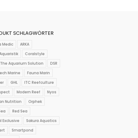
DUKT SCHLAGWÖRTER
a Medic
ARKA
Aquaristik
Coralstyle
The Aquarium Solution
DSR
ech Marine
Fauna Marin
per
GHL
ITC Reefculture
spect
Modern Reef
Nyos
n Nutrition
Orphek
Sea
Red Sea
l Exclusive
Sakura Aquatics
ert
Smartpond