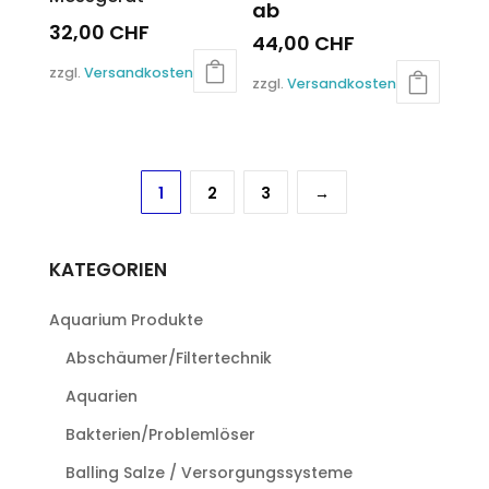
ab
32,00
CHF
44,00
CHF
Dieses
zzgl.
Versandkosten
zzgl.
Versandkosten
Produkt
weist
mehrere
Varianten
1
2
3
→
auf.
Die
Optionen
KATEGORIEN
können
auf
Aquarium Produkte
der
Produktseite
Abschäumer/Filtertechnik
gewählt
Aquarien
werden
Bakterien/Problemlöser
Balling Salze / Versorgungssysteme