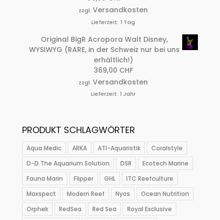
Versandkosten
zzgl.
Lieferzeit:
1 Tag
Original BigR Acropora Walt Disney,
WYSIWYG (RARE, in der Schweiz nur bei uns
erhältlich!)
369,00
CHF
Versandkosten
zzgl.
Lieferzeit:
1 Jahr
PRODUKT SCHLAGWÖRTER
Aqua Medic
ARKA
ATI-Aquaristik
Coralstyle
D-D The Aquarium Solution
DSR
Ecotech Marine
Fauna Marin
Flipper
GHL
ITC Reefculture
Maxspect
Modern Reef
Nyos
Ocean Nutrition
Orphek
RedSea
Red Sea
Royal Exclusive