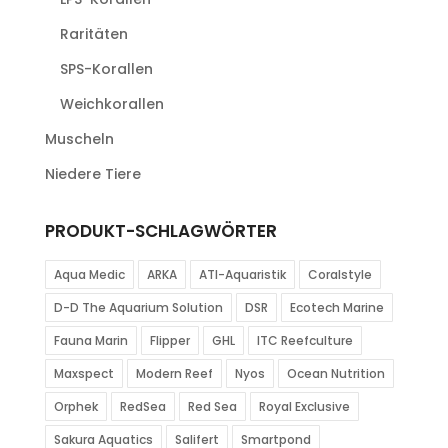
Raritäten
SPS-Korallen
Weichkorallen
Muscheln
Niedere Tiere
PRODUKT-SCHLAGWÖRTER
Aqua Medic
ARKA
ATI-Aquaristik
Coralstyle
D-D The Aquarium Solution
DSR
Ecotech Marine
Fauna Marin
Flipper
GHL
ITC Reefculture
Maxspect
Modern Reef
Nyos
Ocean Nutrition
Orphek
RedSea
Red Sea
Royal Exclusive
Sakura Aquatics
Salifert
Smartpond