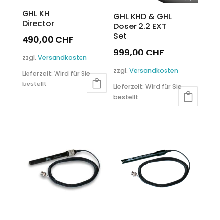
gewählt
GHL KH
GHL KHD & GHL
werden
Director
Doser 2.2 EXT
Set
490,00
CHF
999,00
CHF
Dieses
zzgl.
Versandkosten
Produkt
Dieses
zzgl.
Versandkosten
Lieferzeit:
Wird für Sie
weist
Produkt
bestellt
mehrere
Lieferzeit:
Wird für Sie
weist
Varianten
bestellt
mehrere
auf.
Varianten
Die
auf.
Optionen
Die
können
Optionen
auf
können
der
auf
Produktseite
der
gewählt
Produktseite
werden
gewählt
werden