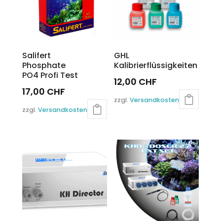
Salifert
GHL
Phosphate
Kalibrierflüssigkeiten
PO4 Profi Test
12,00
CHF
17,00
CHF
Dieses
zzgl.
Versandkosten
Produkt
zzgl.
Versandkosten
weist
mehrere
Varianten
auf.
Die
Optionen
können
auf
der
Produktseite