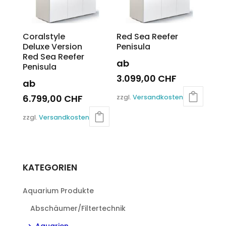
der
Produktseite
gewählt
Coralstyle
Red Sea Reefer
werden
Deluxe Version
Penisula
Red Sea Reefer
ab
Penisula
3.099,00
CHF
ab
Dieses
6.799,00
CHF
zzgl.
Versandkosten
Produkt
Dieses
weist
zzgl.
Versandkosten
Produkt
mehrere
weist
Varianten
mehrere
auf.
Varianten
Die
KATEGORIEN
auf.
Optionen
Die
können
Aquarium Produkte
Optionen
auf
können
der
Abschäumer/Filtertechnik
auf
Produktseite