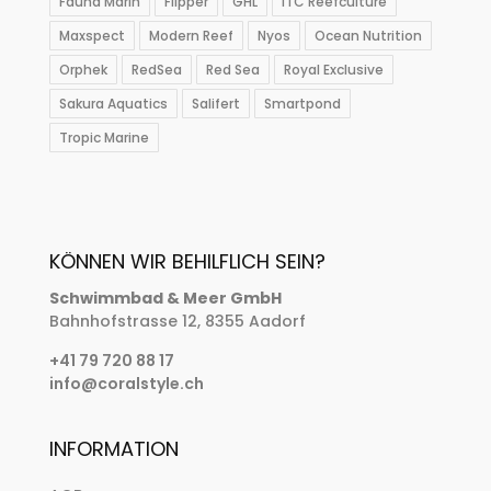
Fauna Marin
Flipper
GHL
ITC Reefculture
Maxspect
Modern Reef
Nyos
Ocean Nutrition
Orphek
RedSea
Red Sea
Royal Exclusive
Sakura Aquatics
Salifert
Smartpond
Tropic Marine
KÖNNEN WIR BEHILFLICH SEIN?
Schwimmbad & Meer GmbH
Bahnhofstrasse 12, 8355 Aadorf
+41 79 720 88 17
info@coralstyle.ch
INFORMATION