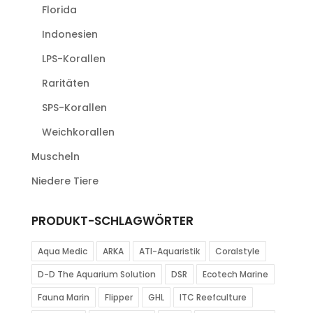
Florida
Indonesien
LPS-Korallen
Raritäten
SPS-Korallen
Weichkorallen
Muscheln
Niedere Tiere
PRODUKT-SCHLAGWÖRTER
Aqua Medic
ARKA
ATI-Aquaristik
Coralstyle
D-D The Aquarium Solution
DSR
Ecotech Marine
Fauna Marin
Flipper
GHL
ITC Reefculture