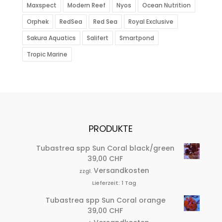
Maxspect
Modern Reef
Nyos
Ocean Nutrition
Orphek
RedSea
Red Sea
Royal Exclusive
Sakura Aquatics
Salifert
Smartpond
Tropic Marine
PRODUKTE
Tubastrea spp Sun Coral black/green
39,00
CHF
Versandkosten
zzgl.
Lieferzeit:
1 Tag
Tubastrea spp Sun Coral orange
39,00
CHF