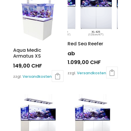
Red Sea Reefer
Aqua Medic
ab
Armatus XS
1.099,00
CHF
149,00
CHF
Dieses
zzgl.
Versandkosten
Produkt
zzgl.
Versandkosten
weist
mehrere
Varianten
auf.
Die
Optionen
können
auf