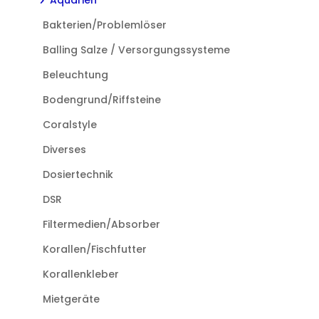
Aquarien
der
gewählt
Produktseite
werden
Bakterien/Problemlöser
gewählt
Balling Salze / Versorgungssysteme
werden
Beleuchtung
Bodengrund/Riffsteine
Coralstyle
Diverses
Dosiertechnik
DSR
Filtermedien/Absorber
Korallen/Fischfutter
Korallenkleber
Mietgeräte