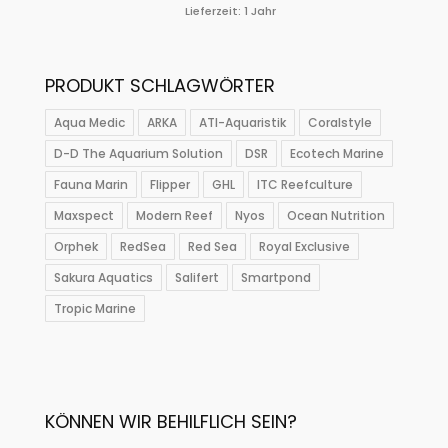
Lieferzeit:
1 Jahr
PRODUKT SCHLAGWÖRTER
Aqua Medic
ARKA
ATI-Aquaristik
Coralstyle
D-D The Aquarium Solution
DSR
Ecotech Marine
Fauna Marin
Flipper
GHL
ITC Reefculture
Maxspect
Modern Reef
Nyos
Ocean Nutrition
Orphek
RedSea
Red Sea
Royal Exclusive
Sakura Aquatics
Salifert
Smartpond
Tropic Marine
KÖNNEN WIR BEHILFLICH SEIN?