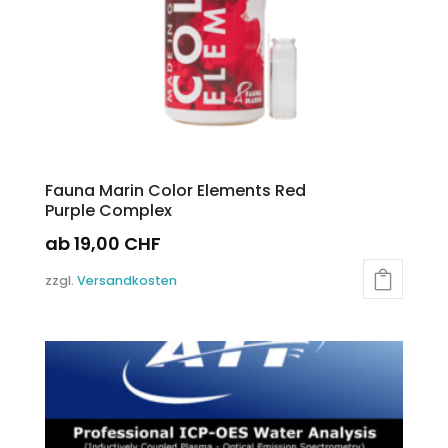
Fauna Marin Color Elements Red
Purple Complex
ab
19,00
CHF
Dieses
zzgl.
Versandkosten
Produkt
weist
mehrere
Varianten
auf.
Die
Optionen