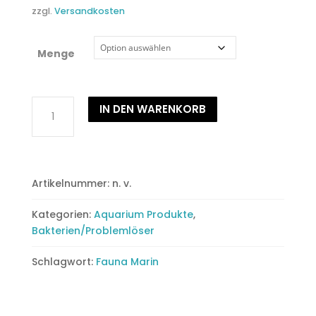
zzgl.
Versandkosten
Menge
Bacto
IN DEN WARENKORB
Reef
Balls
Riff-
Bakterien
Artikelnummer:
n. v.
+
Enzyme
Kategorien:
Aquarium Produkte
,
mit
Bakterien/Problemlöser
Depotwirkung
Menge
Schlagwort:
Fauna Marin