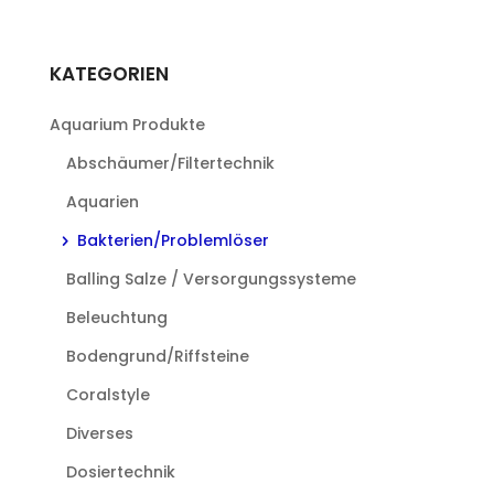
weist
mehrere
Varianten
KATEGORIEN
auf.
Die
Aquarium Produkte
Optionen
können
Abschäumer/Filtertechnik
auf
Aquarien
der
Produktseite
Bakterien/Problemlöser
gewählt
Balling Salze / Versorgungssysteme
werden
Beleuchtung
Bodengrund/Riffsteine
Coralstyle
Diverses
Dosiertechnik