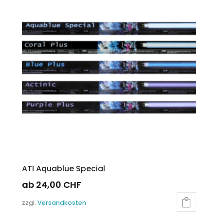
auf.
Die
Optionen
können
auf
der
Produktseite
gewählt
werden
ATI Aquablue Special
ab
24,00
CHF
Dieses
zzgl.
Versandkosten
Produkt