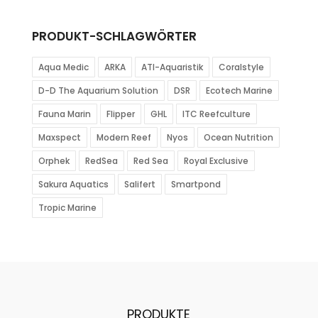
PRODUKT-SCHLAGWÖRTER
Aqua Medic
ARKA
ATI-Aquaristik
Coralstyle
D-D The Aquarium Solution
DSR
Ecotech Marine
Fauna Marin
Flipper
GHL
ITC Reefculture
Maxspect
Modern Reef
Nyos
Ocean Nutrition
Orphek
RedSea
Red Sea
Royal Exclusive
Sakura Aquatics
Salifert
Smartpond
Tropic Marine
PRODUKTE