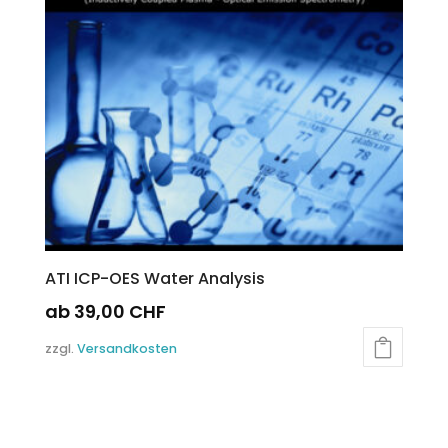
können
auf
der
Produktseite
gewählt
werden
ATI ICP-OES Water Analysis
ab
39,00
CHF
Dieses
zzgl.
Versandkosten
Produkt
weist
mehrere
Varianten