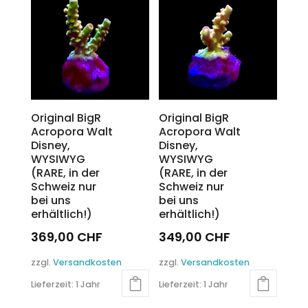
Original BigR
Original BigR
Acropora Walt
Acropora Walt
Disney,
Disney,
WYSIWYG
WYSIWYG
(RARE, in der
(RARE, in der
Schweiz nur
Schweiz nur
bei uns
bei uns
erhältlich!)
erhältlich!)
369,00
CHF
349,00
CHF
zzgl.
Versandkosten
zzgl.
Versandkosten
Lieferzeit:
1 Jahr
Lieferzeit:
1 Jahr