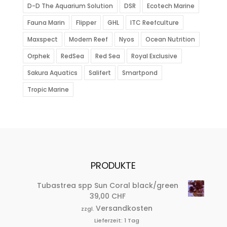
D-D The Aquarium Solution
DSR
Ecotech Marine
Fauna Marin
Flipper
GHL
ITC Reefculture
Maxspect
Modern Reef
Nyos
Ocean Nutrition
Orphek
RedSea
Red Sea
Royal Exclusive
Sakura Aquatics
Salifert
Smartpond
Tropic Marine
PRODUKTE
Tubastrea spp Sun Coral black/green
39,00
CHF
Versandkosten
zzgl.
Lieferzeit:
1 Tag