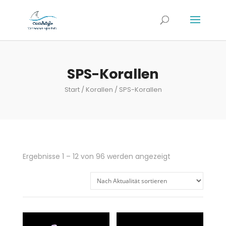
SPS-Korallen
Start
/
Korallen
/ SPS-Korallen
Nach
Ergebnisse 1 – 12 von 96 werden angezeigt
Aktualität
sortiert