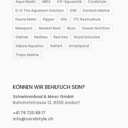
Aqua Medic
ARKA
ATI-Aquaristik
Coralstyle
D-D The Aquarium Solution
DSR
Ecotech Marine
Fauna Marin
Flipper
GHL
ITC Reefculture
Maxspect
Modern Reef
Nyos
Ocean Nutrition
Orphek
RedSea
Red Sea
Royal Exclusive
Sakura Aquatics
Salifert
Smartpond
Tropic Marine
KÖNNEN WIR BEHILFLICH SEIN?
Schwimmbad & Meer GmbH
Bahnhofstrasse 12, 8355 Aadorf
+41 79 720 88 17
info@coralstyle.ch