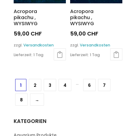
Acropora
Acropora
pikachu ,
pikachu ,
WYSIWYG
WYSIWYG
59,00
CHF
59,00
CHF
zzgl.
Versandkosten
zzgl.
Versandkosten
Lieferzeit:
1 Tag
Lieferzeit:
1 Tag
…
1
2
3
4
6
7
8
→
KATEGORIEN
Aquarium Produkte