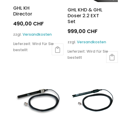
werden
werden
GHL KH
GHL KHD & GHL
Director
Doser 2.2 EXT
Set
490,00
CHF
999,00
CHF
Dieses
zzgl.
Versandkosten
Produkt
Dieses
zzgl.
Versandkosten
Lieferzeit:
Wird für Sie
weist
Produkt
bestellt
mehrere
Lieferzeit:
Wird für Sie
weist
Varianten
bestellt
mehrere
auf.
Varianten
Die
auf.
Optionen
Die
können
Optionen
auf
können
der
auf
Produktseite
der
gewählt
Produktseite
werden
gewählt
werden