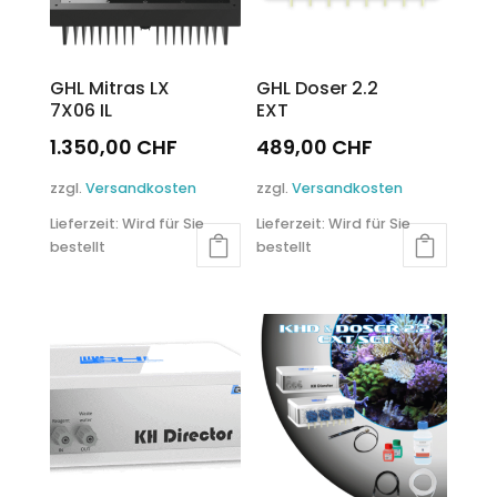
Produktseite
gewählt
gewählt
werden
werden
GHL Mitras LX
GHL Doser 2.2
7X06 IL
EXT
1.350,00
CHF
489,00
CHF
Dieses
Dieses
zzgl.
Versandkosten
zzgl.
Versandkosten
Produkt
Produkt
Lieferzeit:
Wird für Sie
Lieferzeit:
Wird für Sie
weist
weist
bestellt
bestellt
mehrere
mehrere
Varianten
Varianten
auf.
auf.
Die
Die
Optionen
Optionen
können
können
auf
auf
der
der
Produktseite
Produktseite
gewählt
gewählt