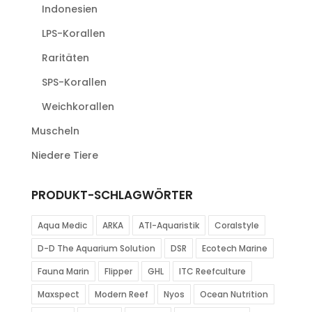
Indonesien
LPS-Korallen
Raritäten
SPS-Korallen
Weichkorallen
Muscheln
Niedere Tiere
PRODUKT-SCHLAGWÖRTER
Aqua Medic
ARKA
ATI-Aquaristik
Coralstyle
D-D The Aquarium Solution
DSR
Ecotech Marine
Fauna Marin
Flipper
GHL
ITC Reefculture
Maxspect
Modern Reef
Nyos
Ocean Nutrition