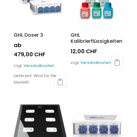
GHL Doser 3
GHL
Kalibrierflüssigkeiten
ab
12,00
CHF
479,00
CHF
Dieses
Dieses
zzgl.
Versandkosten
Produkt
zzgl.
Versandkosten
Produkt
weist
Lieferzeit:
Wird für Sie
weist
mehrere
bestellt
mehrere
Varianten
Varianten
auf.
auf.
Die
Die
Optionen
Optionen
können
können
auf
auf
der
der
Produktseite