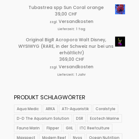
Tubastrea spp Sun Coral orange
39,00
CHF
Versandkosten
zzgl.
Lieferzeit:
1 Tag
Original BigR Acropora Walt Disney,
WYSIWYG (RARE, in der Schweiz nur bei uns
erhältlich!)
369,00
CHF
Versandkosten
zzgl.
Lieferzeit:
1 Jahr
PRODUKT SCHLAGWÖRTER
Aqua Medic
ARKA
ATI-Aquaristik
Coralstyle
D-D The Aquarium Solution
DSR
Ecotech Marine
Fauna Marin
Flipper
GHL
ITC Reefculture
Maxspect
Modern Reef
Nyos
Ocean Nutrition