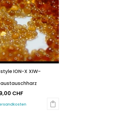
nen
en
ktseite
lt
en
style ION-X XIW-
naustauschharz
9,00
CHF
s
ersandkosten
kt
re
nten