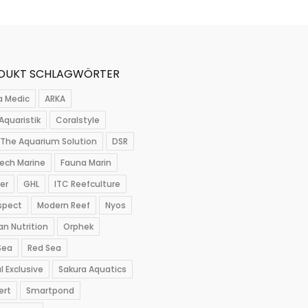
DUKT SCHLAGWÖRTER
a Medic
ARKA
Aquaristik
Coralstyle
The Aquarium Solution
DSR
ech Marine
Fauna Marin
per
GHL
ITC Reefculture
spect
Modern Reef
Nyos
n Nutrition
Orphek
Sea
Red Sea
l Exclusive
Sakura Aquatics
ert
Smartpond