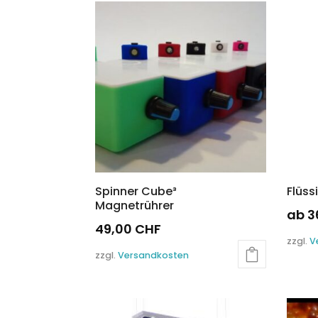
auf.
Die
Optio
könn
auf
der
Produ
gewäh
werd
Spinner Cube³
Flüss
Magnetrührer
ab
3
49,00
CHF
Diese
zzgl.
V
Produ
zzgl.
Versandkosten
weist
mehre
Varia
auf.