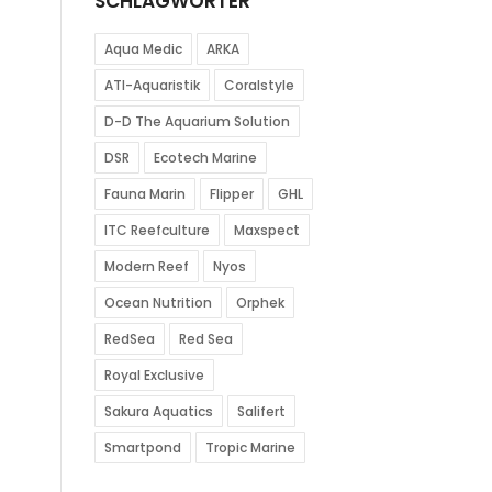
SCHLAGWÖRTER
Aqua Medic
ARKA
ATI-Aquaristik
Coralstyle
D-D The Aquarium Solution
DSR
Ecotech Marine
Fauna Marin
Flipper
GHL
ITC Reefculture
Maxspect
Modern Reef
Nyos
Ocean Nutrition
Orphek
RedSea
Red Sea
Royal Exclusive
Sakura Aquatics
Salifert
Smartpond
Tropic Marine