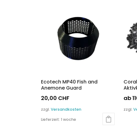
sortiert
Ecotech MP40 Fish and
Cora
Anemone Guard
Aktiv
20,00
CHF
ab
1
Diese
zzgl.
Versandkosten
zzgl.
V
Produ
Lieferzeit:
1 woche
weist
mehre
Varia