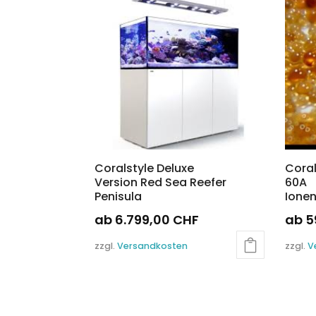
Die
Optio
könn
auf
der
Produ
gewäh
werd
Coralstyle Deluxe
Coral
Version Red Sea Reefer
60A
Penisula
Ione
ab
6.799,00
CHF
ab
5
Dieses
Diese
zzgl.
Versandkosten
zzgl.
V
Produkt
Produ
weist
weist
mehrere
mehre
Varianten
Varia