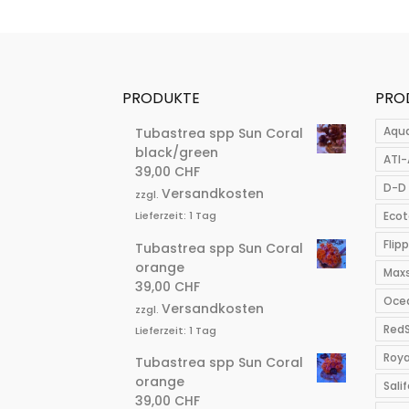
PRODUKTE
PRO
Aqu
Tubastrea spp Sun Coral
black/green
ATI-
39,00
CHF
D-D 
Versandkosten
zzgl.
Ecot
Lieferzeit:
1 Tag
Flip
Tubastrea spp Sun Coral
orange
Max
39,00
CHF
Ocea
Versandkosten
zzgl.
Red
Lieferzeit:
1 Tag
Roya
Tubastrea spp Sun Coral
orange
Salif
39,00
CHF