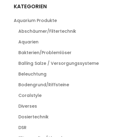
Varianten
KATEGORIEN
auf.
Die
Aquarium Produkte
Optionen
können
Abschäumer/Filtertechnik
auf
Aquarien
der
Produktseite
Bakterien/Problemlöser
gewählt
Balling Salze / Versorgungssysteme
werden
Beleuchtung
Bodengrund/Riffsteine
Coralstyle
Diverses
Dosiertechnik
DSR