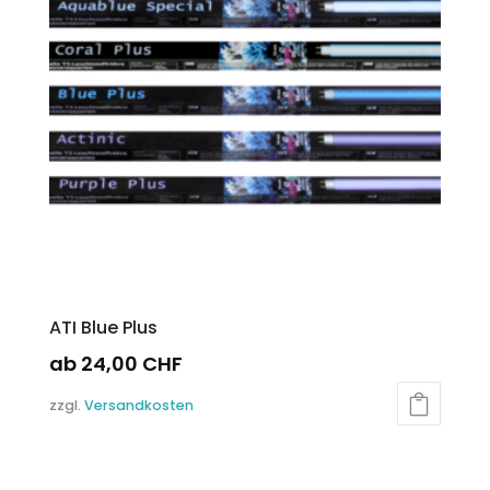
Optionen
können
auf
der
Produktseite
gewählt
werden
ATI Blue Plus
ab
24,00
CHF
Dieses
zzgl.
Versandkosten
Produkt
weist
mehrere