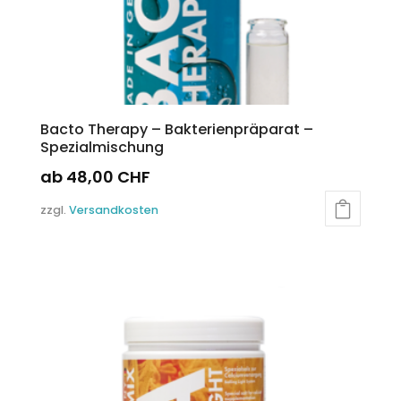
Bacto Therapy – Bakterienpräparat –
Spezialmischung
ab
48,00
CHF
Dieses
zzgl.
Versandkosten
Produkt
weist
mehrere
Varianten
auf.
Die
Optionen
können
auf