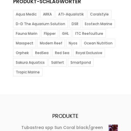
PRODUKT-SCHLAGWÖRTER
Aqua Medic
ARKA
ATI-Aquaristik
Coralstyle
D-D The Aquarium Solution
DSR
Ecotech Marine
Fauna Marin
Flipper
GHL
ITC Reefculture
Maxspect
Modern Reef
Nyos
Ocean Nutrition
Orphek
RedSea
Red Sea
Royal Exclusive
Sakura Aquatics
Salifert
Smartpond
Tropic Marine
PRODUKTE
Tubastrea spp Sun Coral black/green