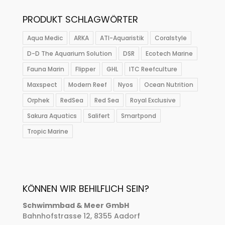
PRODUKT SCHLAGWÖRTER
Aqua Medic
ARKA
ATI-Aquaristik
Coralstyle
D-D The Aquarium Solution
DSR
Ecotech Marine
Fauna Marin
Flipper
GHL
ITC Reefculture
Maxspect
Modern Reef
Nyos
Ocean Nutrition
Orphek
RedSea
Red Sea
Royal Exclusive
Sakura Aquatics
Salifert
Smartpond
Tropic Marine
KÖNNEN WIR BEHILFLICH SEIN?
Schwimmbad & Meer GmbH
Bahnhofstrasse 12, 8355 Aadorf