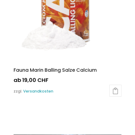
der
Produktseite
gewählt
werden
Fauna Marin Balling Salze Calcium
ab
19,00
CHF
Dieses
zzgl.
Versandkosten
Produkt
weist
mehrere
Varianten
auf.
Die