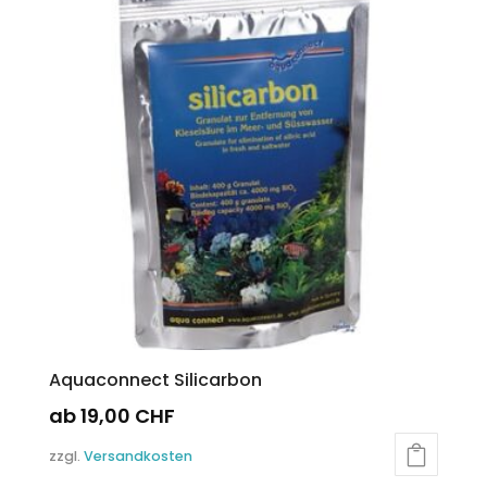
auf.
Die
Optionen
können
auf
der
Produktseite
gewählt
werden
Aquaconnect Silicarbon
ab
19,00
CHF
Dieses
zzgl.
Versandkosten
Produkt