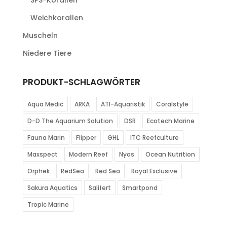
Weichkorallen
Muscheln
Niedere Tiere
PRODUKT-SCHLAGWÖRTER
Aqua Medic
ARKA
ATI-Aquaristik
Coralstyle
D-D The Aquarium Solution
DSR
Ecotech Marine
Fauna Marin
Flipper
GHL
ITC Reefculture
Maxspect
Modern Reef
Nyos
Ocean Nutrition
Orphek
RedSea
Red Sea
Royal Exclusive
Sakura Aquatics
Salifert
Smartpond
Tropic Marine