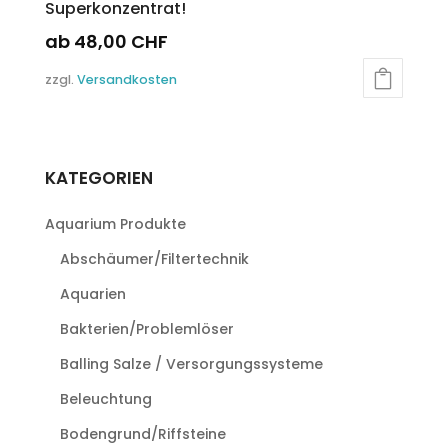
Superkonzentrat!
ab
48,00
CHF
Dieses
zzgl.
Versandkosten
Produkt
weist
mehrere
Varianten
KATEGORIEN
auf.
Die
Aquarium Produkte
Optionen
können
Abschäumer/Filtertechnik
auf
Aquarien
der
Produktseite
Bakterien/Problemlöser
gewählt
Balling Salze / Versorgungssysteme
werden
Beleuchtung
Bodengrund/Riffsteine