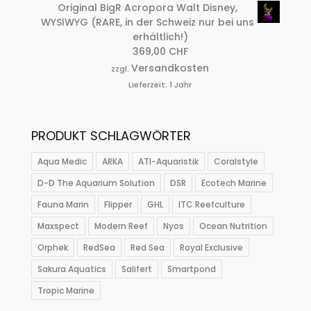
Original BigR Acropora Walt Disney,
WYSIWYG (RARE, in der Schweiz nur bei uns
erhältlich!)
369,00
CHF
Versandkosten
zzgl.
Lieferzeit:
1 Jahr
PRODUKT SCHLAGWÖRTER
Aqua Medic
ARKA
ATI-Aquaristik
Coralstyle
D-D The Aquarium Solution
DSR
Ecotech Marine
Fauna Marin
Flipper
GHL
ITC Reefculture
Maxspect
Modern Reef
Nyos
Ocean Nutrition
Orphek
RedSea
Red Sea
Royal Exclusive
Sakura Aquatics
Salifert
Smartpond
Tropic Marine