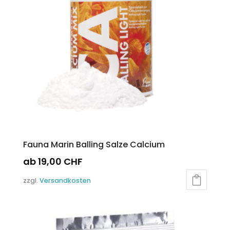
Fauna Marin Balling Salze Calcium
ab
19,00
CHF
Dieses
zzgl.
Versandkosten
Produkt
weist
mehrere
Varianten