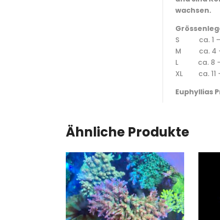
wachsen.
Grössenleg
S ca. 1 
M ca. 4 
L ca. 8 –
XL ca. 11 
Euphyllias P
Ähnliche Produkte