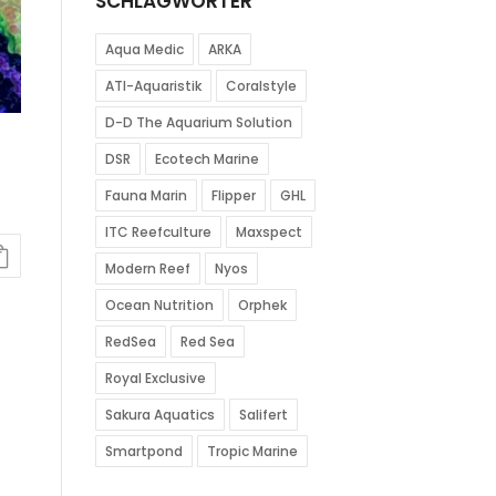
SCHLAGWÖRTER
Aqua Medic
ARKA
ATI-Aquaristik
Coralstyle
D-D The Aquarium Solution
DSR
Ecotech Marine
Fauna Marin
Flipper
GHL
ITC Reefculture
Maxspect
Modern Reef
Nyos
Ocean Nutrition
Orphek
RedSea
Red Sea
Royal Exclusive
Sakura Aquatics
Salifert
Smartpond
Tropic Marine