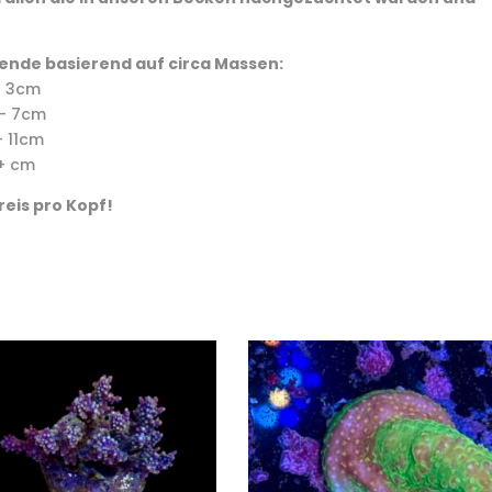
ende basierend auf circa Massen:
– 3cm
– 7cm
 11cm
+ cm
reis pro Kopf!