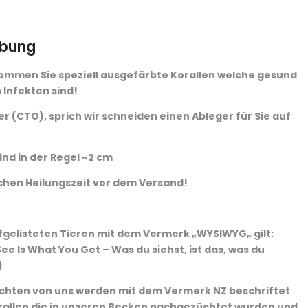
ibung
ommen Sie speziell ausgefärbte Korallen welche gesund
 Infekten sind!
r (CTO), sprich wir schneiden einen Ableger für Sie auf
ind in der Regel ~2 cm
chen Heilungszeit vor dem Versand!
ufgelisteten Tieren mit dem Vermerk „WYSIWYG„ gilt:
ee Is What You Get – Was du siehst, ist das, was du
)
chten von uns werden mit dem Vermerk NZ beschriftet
rallen die in unseren Becken nachgezüchtet wurden und