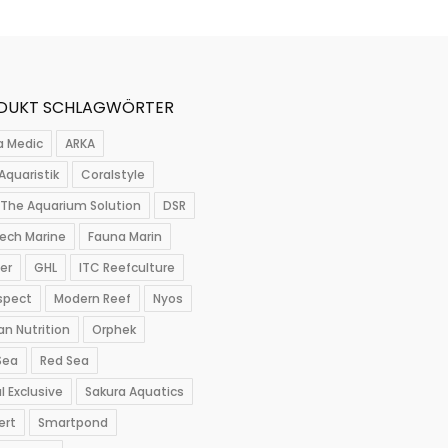
DUKT SCHLAGWÖRTER
a Medic
ARKA
Aquaristik
Coralstyle
The Aquarium Solution
DSR
ech Marine
Fauna Marin
per
GHL
ITC Reefculture
spect
Modern Reef
Nyos
n Nutrition
Orphek
Sea
Red Sea
l Exclusive
Sakura Aquatics
ert
Smartpond