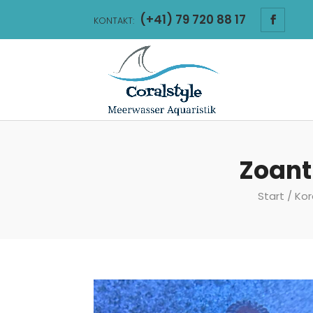
(+41) 79 720 88 17
KONTAKT:
Zoant
Start
/
Kor