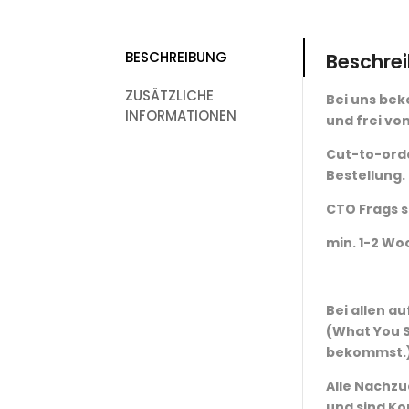
BESCHREIBUNG
Beschre
ZUSÄTZLICHE
Bei uns bek
INFORMATIONEN
und frei von
Cut-to-orde
Bestellung.
CTO Frags s
min. 1-2 Wo
Bei allen a
(What You S
bekommst.
Alle Nachzu
und sind Ko