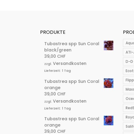
PRODUKTE
PRO
Aqu
Tubastrea spp Sun Coral
black/green
ATI-
39,00
CHF
D-D 
Versandkosten
zzgl.
Ecot
Lieferzeit:
1 Tag
Flip
Tubastrea spp Sun Coral
orange
Max
39,00
CHF
Ocea
Versandkosten
zzgl.
Red
Lieferzeit:
1 Tag
Roya
Tubastrea spp Sun Coral
orange
Salif
39,00
CHF