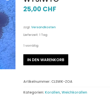
25,00
CHF
zzgl.
Versandkosten
Lieferzeit:
1 Tag
1 vorrätig
Zoanthus
IN DEN WARENKORB
Cats
Eye
WYSIWYG
Menge
Artikelnummer:
CLSWK-ZOA
Kategorien:
Korallen
,
Weichkorallen