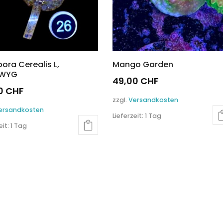
ora Cerealis L,
Mango Garden
IWYG
49,00
CHF
00
CHF
zzgl.
Versandkosten
ersandkosten
Lieferzeit:
1 Tag
eit:
1 Tag