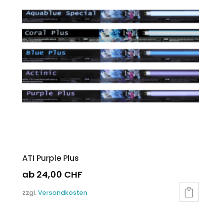
ATI Purple Plus
ab
24,00
CHF
Dieses
zzgl.
Versandkosten
Produkt
weist