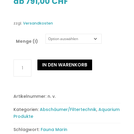
791,00
CHF
ab
zzgl.
Versandkosten
Menge (l)
Fauna
IN DEN WARENKORB
Marin
ZeoMatic
2
Menge
Artikelnummer:
n. v.
Kategorien:
Abschäumer/Filtertechnik
,
Aquarium
Produkte
Schlagwort:
Fauna Marin