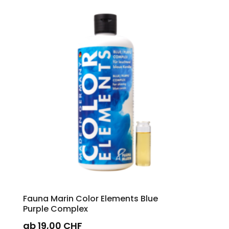
mehrere
Varianten
auf.
Die
Optionen
können
auf
der
Produktseite
gewählt
werden
Fauna Marin Color Elements Blue
Purple Complex
ab
19,00
CHF