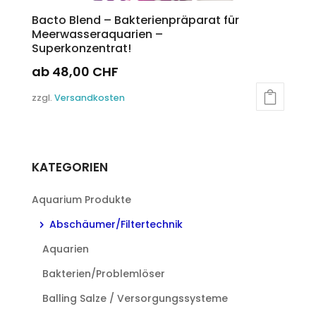
Bacto Blend – Bakterienpräparat für
Meerwasseraquarien –
Superkonzentrat!
ab
48,00
CHF
Dieses
zzgl.
Versandkosten
Produkt
weist
mehrere
Varianten
KATEGORIEN
auf.
Die
Aquarium Produkte
Optionen
können
Abschäumer/Filtertechnik
auf
Aquarien
der
Produktseite
Bakterien/Problemlöser
gewählt
Balling Salze / Versorgungssysteme
werden