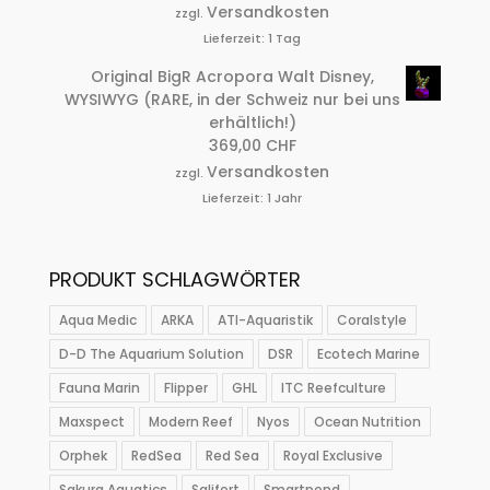
Versandkosten
zzgl.
Lieferzeit:
1 Tag
Original BigR Acropora Walt Disney,
WYSIWYG (RARE, in der Schweiz nur bei uns
erhältlich!)
369,00
CHF
Versandkosten
zzgl.
Lieferzeit:
1 Jahr
PRODUKT SCHLAGWÖRTER
Aqua Medic
ARKA
ATI-Aquaristik
Coralstyle
D-D The Aquarium Solution
DSR
Ecotech Marine
Fauna Marin
Flipper
GHL
ITC Reefculture
Maxspect
Modern Reef
Nyos
Ocean Nutrition
Orphek
RedSea
Red Sea
Royal Exclusive
Sakura Aquatics
Salifert
Smartpond