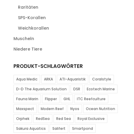
Raritäten
SPS-Korallen
Weichkorallen
Muscheln
Niedere Tiere
PRODUKT-SCHLAGWÖRTER
Aqua Medic
ARKA
ATI-Aquaristik
Coralstyle
D-D The Aquarium Solution
DSR
Ecotech Marine
Fauna Marin
Flipper
GHL
ITC Reefculture
Maxspect
Modern Reef
Nyos
Ocean Nutrition
Orphek
RedSea
Red Sea
Royal Exclusive
Sakura Aquatics
Salifert
Smartpond