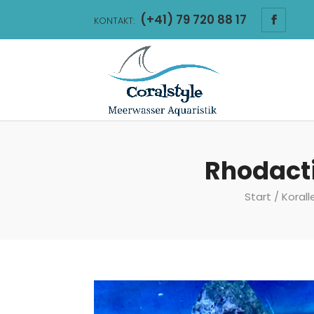
(+41) 79 720 88 17
KONTAKT:
Rhodacti
Start
/
Korall