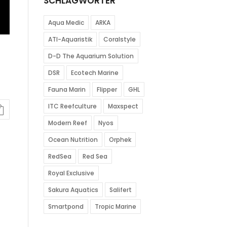
SCHLAGWÖRTER
Aqua Medic
ARKA
ATI-Aquaristik
Coralstyle
D-D The Aquarium Solution
DSR
Ecotech Marine
Fauna Marin
Flipper
GHL
ITC Reefculture
Maxspect
Modern Reef
Nyos
Ocean Nutrition
Orphek
RedSea
Red Sea
Royal Exclusive
Sakura Aquatics
Salifert
Smartpond
Tropic Marine