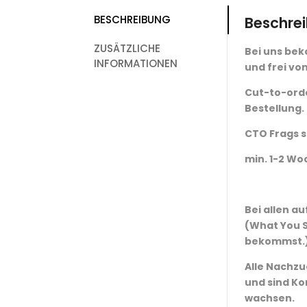
BESCHREIBUNG
Beschre
ZUSÄTZLICHE
Bei uns bek
INFORMATIONEN
und frei von
Cut-to-orde
Bestellung.
CTO Frags s
min. 1-2 Wo
Bei allen a
(What You S
bekommst.
Alle Nachzu
und sind Ko
wachsen.