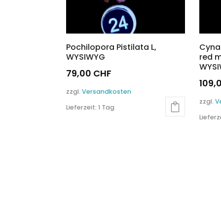
Pochilopora Pistilata L,
Cynar
WYSIWYG
red m
WYS
79,00
CHF
109,
zzgl.
Versandkosten
zzgl.
V
Lieferzeit:
1 Tag
Lieferz