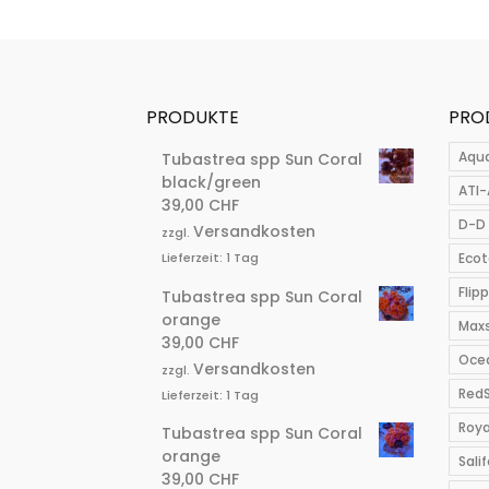
PRODUKTE
PRO
Aqu
Tubastrea spp Sun Coral
black/green
ATI-
39,00
CHF
D-D 
Versandkosten
zzgl.
Ecot
Lieferzeit:
1 Tag
Flip
Tubastrea spp Sun Coral
orange
Max
39,00
CHF
Ocea
Versandkosten
zzgl.
Red
Lieferzeit:
1 Tag
Roya
Tubastrea spp Sun Coral
orange
Salif
39,00
CHF