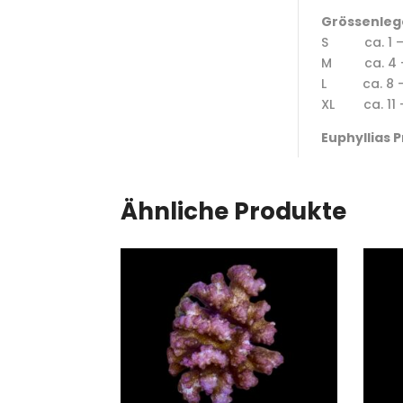
Grössenleg
S ca. 1 
M ca. 4 
L ca. 8 –
XL ca. 11 
Euphyllias P
Ähnliche Produkte