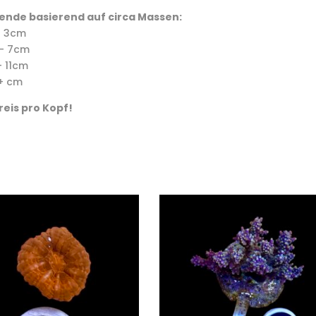
ende basierend auf circa Massen:
– 3cm
– 7cm
 11cm
+ cm
reis pro Kopf!