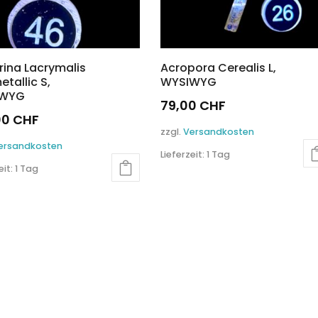
ina Lacrymalis
Acropora Cerealis L,
etallic S,
WYSIWYG
IWYG
79,00
CHF
00
CHF
zzgl.
Versandkosten
ersandkosten
Lieferzeit:
1 Tag
eit:
1 Tag