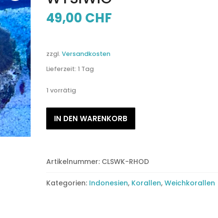
49,00
CHF
zzgl.
Versandkosten
Lieferzeit:
1 Tag
1 vorrätig
Rhodactis
IN DEN WARENKORB
(ganzer
Stein)
WYSIWIG
Menge
Artikelnummer:
CLSWK-RHOD
Kategorien:
Indonesien
,
Korallen
,
Weichkorallen