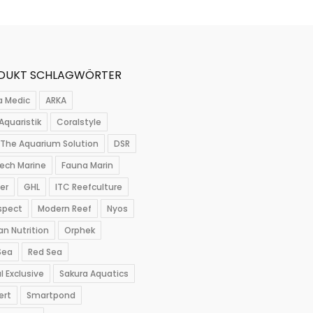
DUKT SCHLAGWÖRTER
a Medic
ARKA
Aquaristik
Coralstyle
The Aquarium Solution
DSR
ech Marine
Fauna Marin
per
GHL
ITC Reefculture
spect
Modern Reef
Nyos
n Nutrition
Orphek
Sea
Red Sea
l Exclusive
Sakura Aquatics
ert
Smartpond