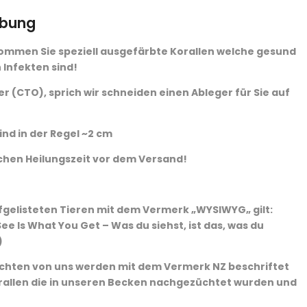
ibung
ommen Sie speziell ausgefärbte Korallen welche gesund
 Infekten sind!
r (CTO), sprich wir schneiden einen Ableger für Sie auf
ind in der Regel ~2 cm
chen Heilungszeit vor dem Versand!
ufgelisteten Tieren mit dem Vermerk „WYSIWYG„ gilt:
ee Is What You Get – Was du siehst, ist das, was du
)
chten von uns werden mit dem Vermerk NZ beschriftet
rallen die in unseren Becken nachgezüchtet wurden und