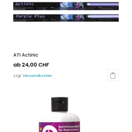
gewählt
werden
ATI Actinic
ab
24,00
CHF
Dieses
zzgl.
Versandkosten
Produkt
weist
mehrere
Varianten
auf.
Die
Optionen
können