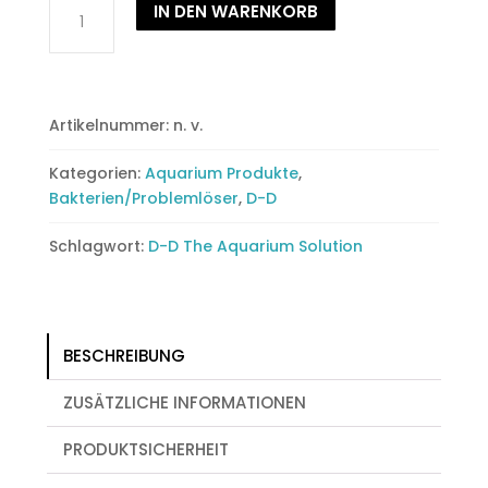
Reef
IN DEN WARENKORB
Zlements
Nitro+
(x10)
Nährstofflösung
Artikelnummer:
n. v.
Menge
Kategorien:
Aquarium Produkte
,
Bakterien/Problemlöser
,
D-D
Schlagwort:
D-D The Aquarium Solution
BESCHREIBUNG
ZUSÄTZLICHE INFORMATIONEN
PRODUKTSICHERHEIT