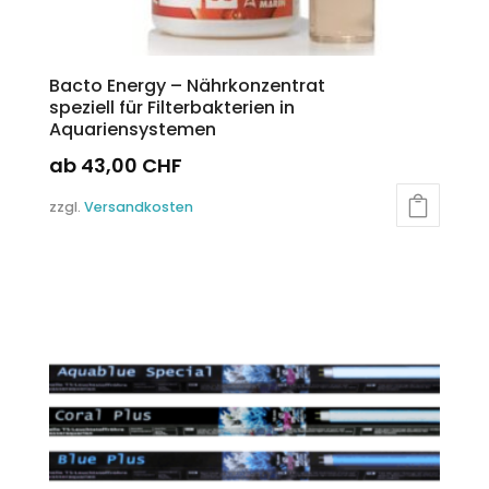
Bacto Energy – Nährkonzentrat
speziell für Filterbakterien in
Aquariensystemen
ab
43,00
CHF
Dieses
zzgl.
Versandkosten
Produkt
weist
mehrere
Varianten
auf.
Die
Optionen
können
auf
der
Produktseite