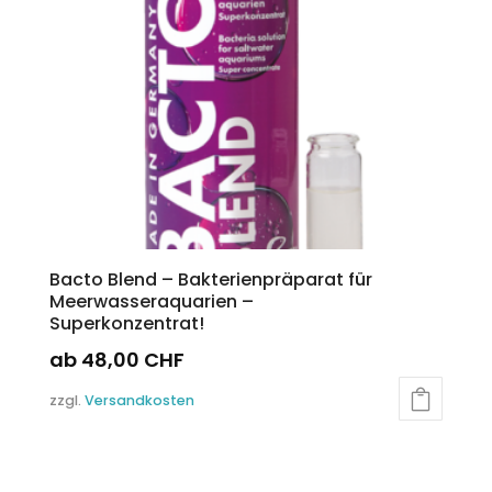
auf
der
Produktseite
gewählt
werden
Bacto Blend – Bakterienpräparat für
Meerwasseraquarien –
Superkonzentrat!
ab
48,00
CHF
Dieses
zzgl.
Versandkosten
Produkt
weist
mehrere
Varianten