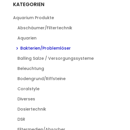
KATEGORIEN
auf.
Die
Aquarium Produkte
Optionen
können
Abschäumer/Filtertechnik
auf
Aquarien
der
Produktseite
Bakterien/Problemlöser
gewählt
Balling Salze / Versorgungssysteme
werden
Beleuchtung
Bodengrund/Riffsteine
Coralstyle
Diverses
Dosiertechnik
DSR
Filtermedien/Absorber