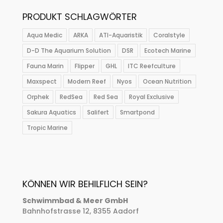
PRODUKT SCHLAGWÖRTER
Aqua Medic
ARKA
ATI-Aquaristik
Coralstyle
D-D The Aquarium Solution
DSR
Ecotech Marine
Fauna Marin
Flipper
GHL
ITC Reefculture
Maxspect
Modern Reef
Nyos
Ocean Nutrition
Orphek
RedSea
Red Sea
Royal Exclusive
Sakura Aquatics
Salifert
Smartpond
Tropic Marine
KÖNNEN WIR BEHILFLICH SEIN?
Schwimmbad & Meer GmbH
Bahnhofstrasse 12, 8355 Aadorf