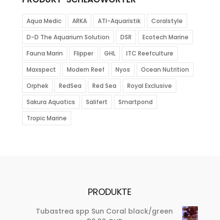
Aqua Medic
ARKA
ATI-Aquaristik
Coralstyle
D-D The Aquarium Solution
DSR
Ecotech Marine
Fauna Marin
Flipper
GHL
ITC Reefculture
Maxspect
Modern Reef
Nyos
Ocean Nutrition
Orphek
RedSea
Red Sea
Royal Exclusive
Sakura Aquatics
Salifert
Smartpond
Tropic Marine
PRODUKTE
Tubastrea spp Sun Coral black/green