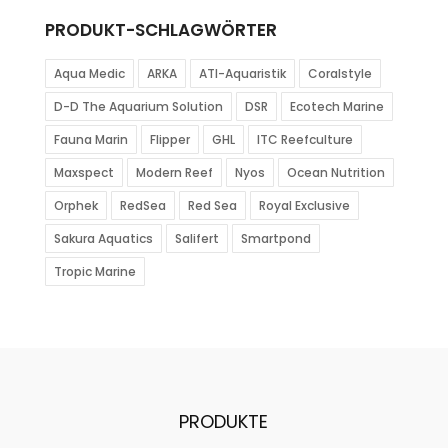
PRODUKT-SCHLAGWÖRTER
Aqua Medic
ARKA
ATI-Aquaristik
Coralstyle
D-D The Aquarium Solution
DSR
Ecotech Marine
Fauna Marin
Flipper
GHL
ITC Reefculture
Maxspect
Modern Reef
Nyos
Ocean Nutrition
Orphek
RedSea
Red Sea
Royal Exclusive
Sakura Aquatics
Salifert
Smartpond
Tropic Marine
PRODUKTE