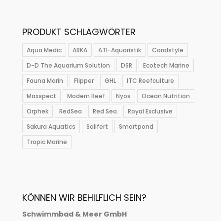
PRODUKT SCHLAGWÖRTER
Aqua Medic
ARKA
ATI-Aquaristik
Coralstyle
D-D The Aquarium Solution
DSR
Ecotech Marine
Fauna Marin
Flipper
GHL
ITC Reefculture
Maxspect
Modern Reef
Nyos
Ocean Nutrition
Orphek
RedSea
Red Sea
Royal Exclusive
Sakura Aquatics
Salifert
Smartpond
Tropic Marine
KÖNNEN WIR BEHILFLICH SEIN?
Schwimmbad & Meer GmbH