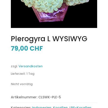
Plerogyra L WYSIWYG
79,00
CHF
zzgl.
Versandkosten
Lieferzeit:
1 Tag
Nicht vorrätig
Artikelnummer:
CLSWK-PLE-5
Kategorien:
Indonesien
,
Korallen
,
LPS-Korallen