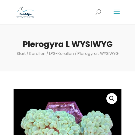
Plerogyra L WYSIWYG
Start
/
Korallen
/
LPS-Korallen
/ Plerogyra L WYSIWYG