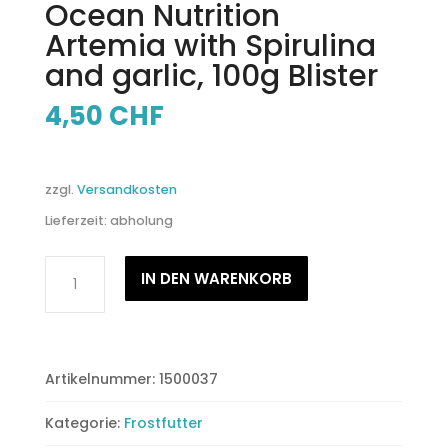
Ocean Nutrition
Artemia with Spirulina
and garlic, 100g Blister
4,50
CHF
zzgl.
Versandkosten
Lieferzeit:
abholung
Ocean
IN DEN WARENKORB
Nutrition
Artemia
with
Spirulina
Artikelnummer:
1500037
and
garlic,
Kategorie:
Frostfutter
100g