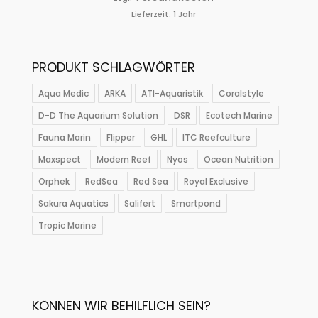
Lieferzeit:
1 Jahr
PRODUKT SCHLAGWÖRTER
Aqua Medic
ARKA
ATI-Aquaristik
Coralstyle
D-D The Aquarium Solution
DSR
Ecotech Marine
Fauna Marin
Flipper
GHL
ITC Reefculture
Maxspect
Modern Reef
Nyos
Ocean Nutrition
Orphek
RedSea
Red Sea
Royal Exclusive
Sakura Aquatics
Salifert
Smartpond
Tropic Marine
KÖNNEN WIR BEHILFLICH SEIN?