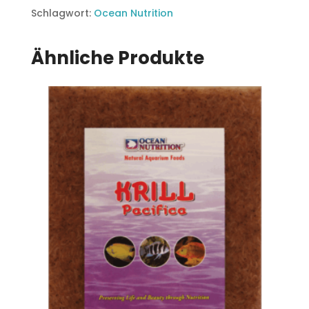
Blister
Schlagwort:
Ocean Nutrition
Menge
Ähnliche Produkte