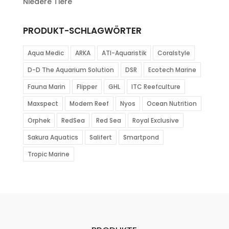
Niedere Tiere
PRODUKT-SCHLAGWÖRTER
Aqua Medic
ARKA
ATI-Aquaristik
Coralstyle
D-D The Aquarium Solution
DSR
Ecotech Marine
Fauna Marin
Flipper
GHL
ITC Reefculture
Maxspect
Modern Reef
Nyos
Ocean Nutrition
Orphek
RedSea
Red Sea
Royal Exclusive
Sakura Aquatics
Salifert
Smartpond
Tropic Marine