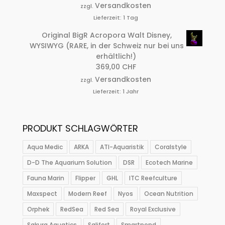
Versandkosten
zzgl.
Lieferzeit:
1 Tag
Original BigR Acropora Walt Disney,
WYSIWYG (RARE, in der Schweiz nur bei uns
erhältlich!)
369,00
CHF
Versandkosten
zzgl.
Lieferzeit:
1 Jahr
PRODUKT SCHLAGWÖRTER
Aqua Medic
ARKA
ATI-Aquaristik
Coralstyle
D-D The Aquarium Solution
DSR
Ecotech Marine
Fauna Marin
Flipper
GHL
ITC Reefculture
Maxspect
Modern Reef
Nyos
Ocean Nutrition
Orphek
RedSea
Red Sea
Royal Exclusive
Sakura Aquatics
Salifert
Smartpond