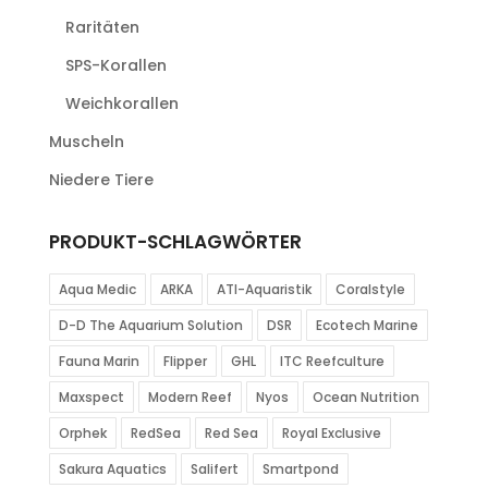
Raritäten
SPS-Korallen
Weichkorallen
Muscheln
Niedere Tiere
PRODUKT-SCHLAGWÖRTER
Aqua Medic
ARKA
ATI-Aquaristik
Coralstyle
D-D The Aquarium Solution
DSR
Ecotech Marine
Fauna Marin
Flipper
GHL
ITC Reefculture
Maxspect
Modern Reef
Nyos
Ocean Nutrition
Orphek
RedSea
Red Sea
Royal Exclusive
Sakura Aquatics
Salifert
Smartpond