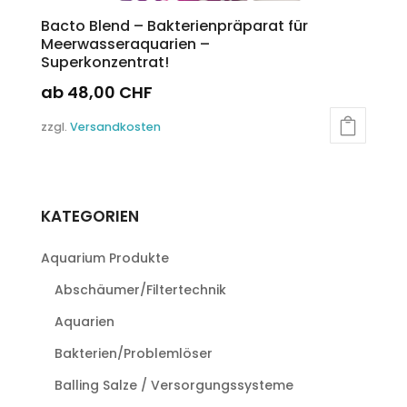
Bacto Blend – Bakterienpräparat für
Meerwasseraquarien –
Superkonzentrat!
ab
48,00
CHF
Dieses
zzgl.
Versandkosten
Produkt
weist
mehrere
Varianten
KATEGORIEN
auf.
Die
Aquarium Produkte
Optionen
können
Abschäumer/Filtertechnik
auf
Aquarien
der
Produktseite
Bakterien/Problemlöser
gewählt
Balling Salze / Versorgungssysteme
werden