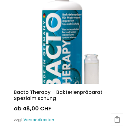
Bacto Therapy – Bakterienpräparat –
Spezialmischung
ab
48,00
CHF
Dieses
zzgl.
Versandkosten
Produkt
weist