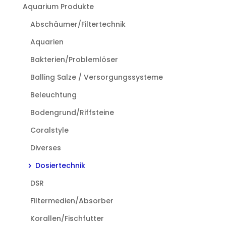
Aquarium Produkte
Optionen
können
Abschäumer/Filtertechnik
auf
Aquarien
der
Produktseite
Bakterien/Problemlöser
gewählt
Balling Salze / Versorgungssysteme
werden
Beleuchtung
Bodengrund/Riffsteine
Coralstyle
Diverses
Dosiertechnik
DSR
Filtermedien/Absorber
Korallen/Fischfutter