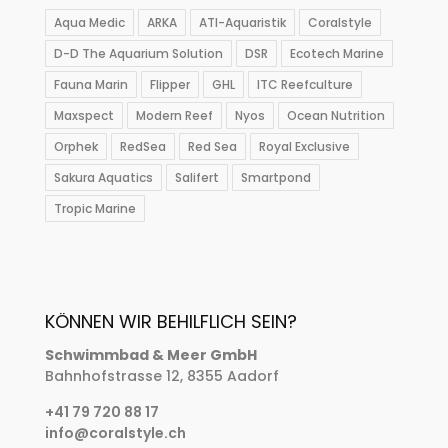
Aqua Medic
ARKA
ATI-Aquaristik
Coralstyle
D-D The Aquarium Solution
DSR
Ecotech Marine
Fauna Marin
Flipper
GHL
ITC Reefculture
Maxspect
Modern Reef
Nyos
Ocean Nutrition
Orphek
RedSea
Red Sea
Royal Exclusive
Sakura Aquatics
Salifert
Smartpond
Tropic Marine
KÖNNEN WIR BEHILFLICH SEIN?
Schwimmbad & Meer GmbH
Bahnhofstrasse 12, 8355 Aadorf
+41 79 720 88 17
info@coralstyle.ch