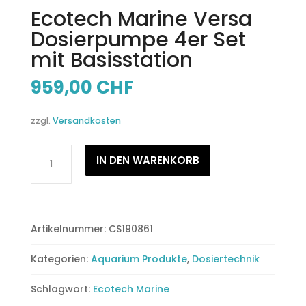
Ecotech Marine Versa
Dosierpumpe 4er Set
mit Basisstation
959,00
CHF
zzgl.
Versandkosten
Ecotech
IN DEN WARENKORB
Marine
Versa
Dosierpumpe
4er
Artikelnummer:
CS190861
Set
mit
Kategorien:
Aquarium Produkte
,
Dosiertechnik
Basisstation
Menge
Schlagwort:
Ecotech Marine