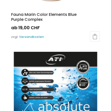
Fauna Marin Color Elements Blue
Purple Complex
ab
19,00
CHF
Dieses
zzgl.
Versandkosten
Produkt
weist
mehrere
Varianten
auf.
Die
Optionen
können
auf
der
Produktseite
gewählt
werden