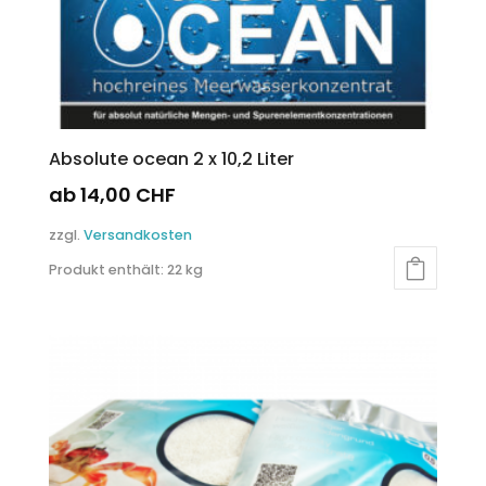
Absolute ocean 2 x 10,2 Liter
ab
14,00
CHF
Dieses
zzgl.
Versandkosten
Produkt
Produkt enthält: 22
kg
weist
mehrere
Varianten
auf.
Die
Optionen
können
auf
der