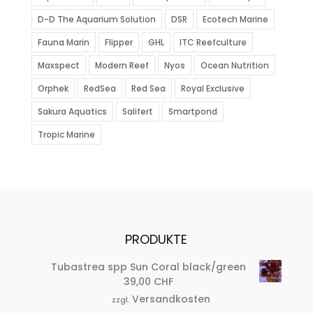
D-D The Aquarium Solution
DSR
Ecotech Marine
Fauna Marin
Flipper
GHL
ITC Reefculture
Maxspect
Modern Reef
Nyos
Ocean Nutrition
Orphek
RedSea
Red Sea
Royal Exclusive
Sakura Aquatics
Salifert
Smartpond
Tropic Marine
PRODUKTE
Tubastrea spp Sun Coral black/green
39,00
CHF
Versandkosten
zzgl.