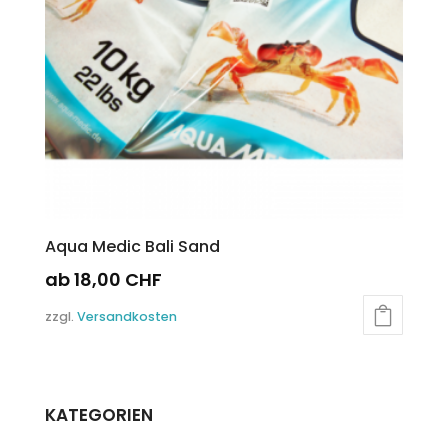
Produktseite
gewählt
werden
Aqua Medic Bali Sand
ab
18,00
CHF
Dieses
zzgl.
Versandkosten
Produkt
weist
mehrere
Varianten
KATEGORIEN
auf.
Die