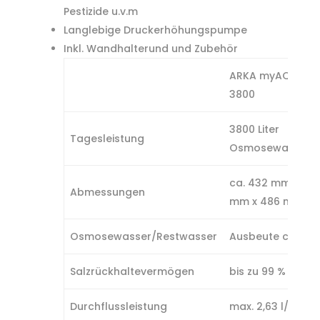
Pestizide u.v.m
Langlebige Druckerhöhungspumpe
Inkl. Wandhalterund und Zubehör
ARKA myAQUA®
3800
3800 Liter
Tagesleistung
Osmosewasser
ca. 432 mm x 163
Abmessungen
mm x 486 mm
Osmosewasser/Restwasser
Ausbeute ca. 1 : 1
Salzrückhaltevermögen
bis zu 99 %
Durchflussleistung
max. 2,63 l/min