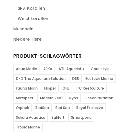
SPS-Korallen
Weichkorallen
Muscheln
Niedere Tiere
PRODUKT-SCHLAGWÖRTER
Aqua Medic
ARKA
ATI-Aquaristik
Coralstyle
D-D The Aquarium Solution
DSR
Ecotech Marine
Fauna Marin
Flipper
GHL
ITC Reefculture
Maxspect
Modern Reef
Nyos
Ocean Nutrition
Orphek
RedSea
Red Sea
Royal Exclusive
Sakura Aquatics
Salifert
Smartpond
Tropic Marine