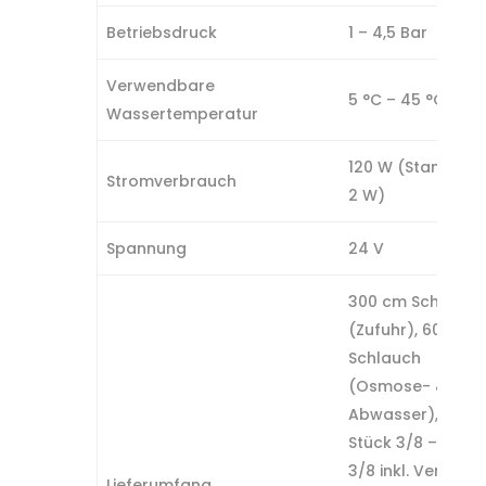
Betriebsdruck
1 – 4,5 Bar
Verwendbare
5 °C – 45 °C
Wassertemperatur
120 W (Standby: 1
Stromverbrauch
2 W)
Spannung
24 V
300 cm Schlauch
(Zufuhr), 600 cm
Schlauch
(Osmose- &
Abwasser), T-
Stück 3/8 – 3/8 –
3/8 inkl. Ventil,
Lieferumfang