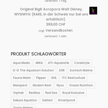
Lieferzeit:
1 Tag
Original BigR Acropora Walt Disney,
WYSIWYG (RARE, in der Schweiz nur bei uns
erhältlich!)
369,00
CHF
Versandkosten
zzgl.
Lieferzeit:
1 Jahr
PRODUKT SCHLAGWÖRTER
Aqua Medic
ARKA
ATI-Aquaristik
Coralstyle
D-D The Aquarium Solution
DSR
Ecotech Marine
Fauna Marin
Flipper
GHL
ITC Reefculture
Maxspect
Modern Reef
Nyos
Ocean Nutrition
Orphek
RedSea
Red Sea
Royal Exclusive
Sakura Aquatics
Salifert
Smartpond
Tropic Marine