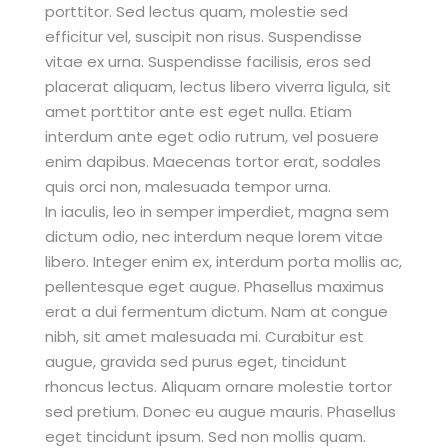
porttitor. Sed lectus quam, molestie sed
efficitur vel, suscipit non risus. Suspendisse
vitae ex urna. Suspendisse facilisis, eros sed
placerat aliquam, lectus libero viverra ligula, sit
amet porttitor ante est eget nulla. Etiam
interdum ante eget odio rutrum, vel posuere
enim dapibus. Maecenas tortor erat, sodales
quis orci non, malesuada tempor urna.
In iaculis, leo in semper imperdiet, magna sem
dictum odio, nec interdum neque lorem vitae
libero. Integer enim ex, interdum porta mollis ac,
pellentesque eget augue. Phasellus maximus
erat a dui fermentum dictum. Nam at congue
nibh, sit amet malesuada mi. Curabitur est
augue, gravida sed purus eget, tincidunt
rhoncus lectus. Aliquam ornare molestie tortor
sed pretium. Donec eu augue mauris. Phasellus
eget tincidunt ipsum. Sed non mollis quam.