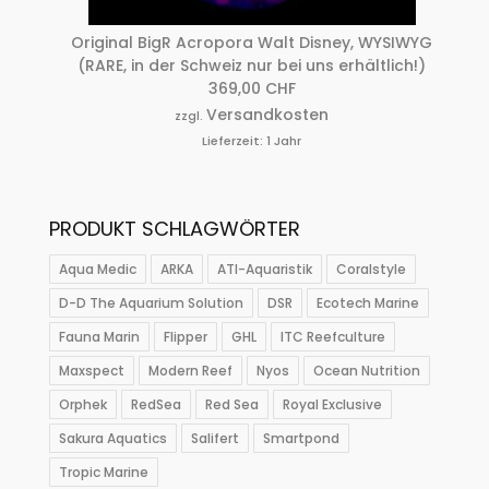
Original BigR Acropora Walt Disney, WYSIWYG
(RARE, in der Schweiz nur bei uns erhältlich!)
369,00
CHF
Versandkosten
zzgl.
Lieferzeit:
1 Jahr
PRODUKT SCHLAGWÖRTER
Aqua Medic
ARKA
ATI-Aquaristik
Coralstyle
D-D The Aquarium Solution
DSR
Ecotech Marine
Fauna Marin
Flipper
GHL
ITC Reefculture
Maxspect
Modern Reef
Nyos
Ocean Nutrition
Orphek
RedSea
Red Sea
Royal Exclusive
Sakura Aquatics
Salifert
Smartpond
Tropic Marine