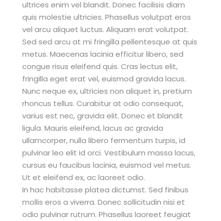
ultrices enim vel blandit. Donec facilisis diam
quis molestie ultricies. Phasellus volutpat eros
vel arcu aliquet luctus. Aliquam erat volutpat.
Sed sed arcu at mi fringilla pellentesque at quis
metus. Maecenas lacinia efficitur libero, sed
congue risus eleifend quis. Cras lectus elit,
fringilla eget erat vel, euismod gravida lacus.
Nunc neque ex, ultricies non aliquet in, pretium
rhoncus tellus. Curabitur at odio consequat,
varius est nec, gravida elit. Donec et blandit
ligula. Mauris eleifend, lacus ac gravida
ullamcorper, nulla libero fermentum turpis, id
pulvinar leo elit id orci. Vestibulum massa lacus,
cursus eu faucibus lacinia, euismod vel metus.
Ut et eleifend ex, ac laoreet odio.
In hac habitasse platea dictumst. Sed finibus
mollis eros a viverra. Donec sollicitudin nisi et
odio pulvinar rutrum. Phasellus laoreet feugiat