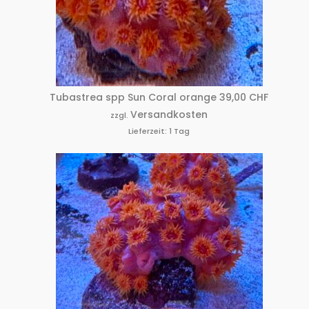
Tubastrea spp Sun Coral orange
39,00
CHF
Versandkosten
zzgl.
Lieferzeit:
1 Tag