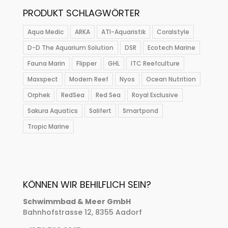
PRODUKT SCHLAGWÖRTER
Aqua Medic
ARKA
ATI-Aquaristik
Coralstyle
D-D The Aquarium Solution
DSR
Ecotech Marine
Fauna Marin
Flipper
GHL
ITC Reefculture
Maxspect
Modern Reef
Nyos
Ocean Nutrition
Orphek
RedSea
Red Sea
Royal Exclusive
Sakura Aquatics
Salifert
Smartpond
Tropic Marine
KÖNNEN WIR BEHILFLICH SEIN?
Schwimmbad & Meer GmbH
Bahnhofstrasse 12, 8355 Aadorf